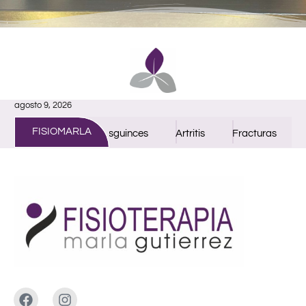
agosto 9, 2026
FISIOMARLA
is
Artrosis
Esguinces
Artritis
Fracturas
Ce